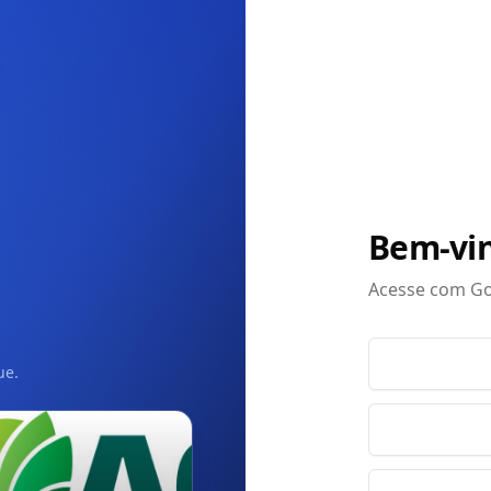
Bem-vin
Acesse com Go
ue.