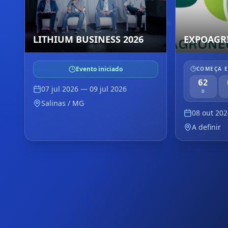
LITHIUM BUSINESS 2026
EXPOAGRI
Evento iniciado
COMEÇA 
62
07 jul 2026
— 09 jul 2026
D
Salinas / MG
08 out 202
A definir