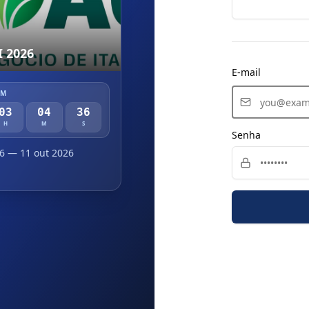
 2026
E-mail
EM
03
04
35
H
M
S
Senha
6
— 11 out 2026