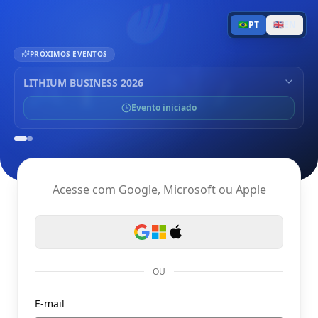
🇧🇷
PT
🇬🇧
EN
PRÓXIMOS EVENTOS
LITHIUM BUSINESS 2026
Evento iniciado
Acesse com Google, Microsoft ou Apple
OU
E-mail