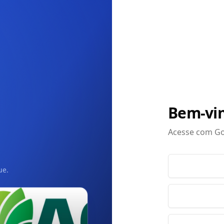
Bem-vin
Acesse com Go
ue.