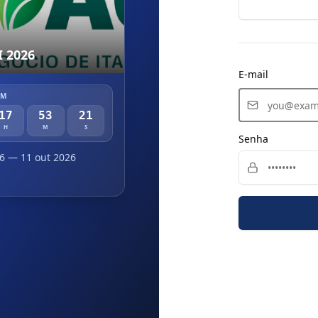
 2026
E-mail
EM
17
53
20
H
M
S
Senha
6
— 11 out 2026