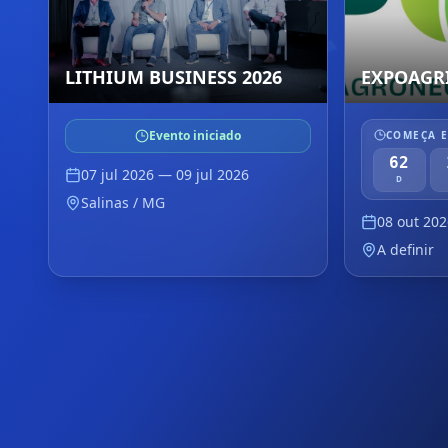
LITHIUM BUSINESS 2026
EXPOAGRI
Evento iniciado
COMEÇA 
62
07 jul 2026
— 09 jul 2026
D
Salinas / MG
08 out 202
A definir