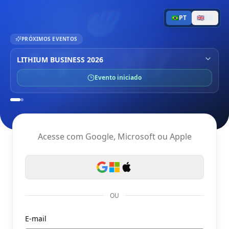
🇧🇷
PT
🇬🇧
EN
PRÓXIMOS EVENTOS
LITHIUM BUSINESS 2026
Evento iniciado
Acesse com Google, Microsoft ou Apple
OU
E-mail