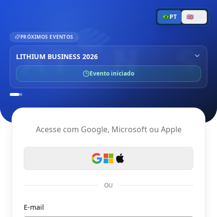
🇧🇷
PT
🇬🇧
EN
PRÓXIMOS EVENTOS
LITHIUM BUSINESS 2026
Evento iniciado
Acesse com Google, Microsoft ou Apple
OU
E-mail